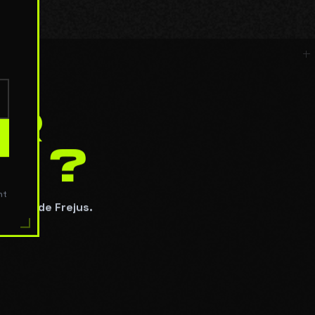
UR
E ?
Arenes de Frejus.