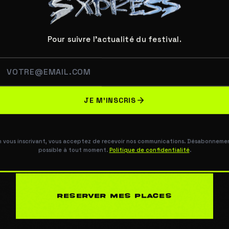
RET·E PO
EXPERIENC
 maintenant et rejoins-nous les 21 & 22 aout 2026 aux 
RESERVER MES PLACES