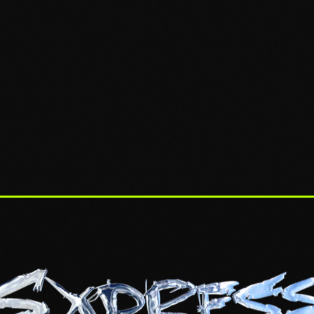
S’INSCRIRE
ous inscrivant, vous acceptez de recevoir nos communications. Desabonn
possible a tout moment.
Politique de confidentialite
.
tre expérience. Seuls les cookies strictement nécessaires sont 