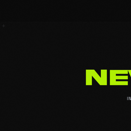
N
E
I