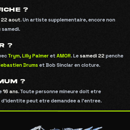
FICHE ?
 22 aout
. Un artiste supplementaire, encore non
n vous inscrivant, vous acceptez de recevoir nos communications. Désabonneme
possible à tout moment.
Politique de confidentialité
.
u samedi.
R ?
avec
Trym
,
Lilly Palmer
et
AMOR
. Le
samedi 22
penche
Sebastien Drums
et Bob Sinclar en cloture.
IMUM ?
de
16 ans
. Toute personne mineure doit etre
d’identite peut etre demandee a l’entree.