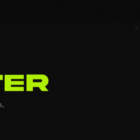
T
E
R
S,