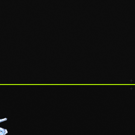
ement
activés
TOUT ACCEPTER
REFUSER