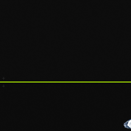
En v
COOKIES
Ce site utilise des cookies pour améliorer vo
par défaut.
En savoir plus