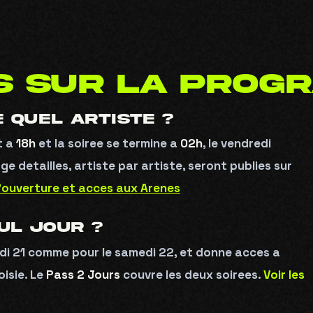
S SUR LA PROG
 QUEL ARTISTE ?
t a
18h
et la soiree se termine a
02h
, le vendredi
 detailles, artiste par artiste, seront publies sur
’ouverture et acces aux Arenes
UL JOUR ?
Pour suivre l'actualité du festival.
edi 21 comme pour le samedi 22, et donne acces a
isie. Le
Pass 2 Jours
couvre les deux soirees.
Voir les
JE M'INSCRIS