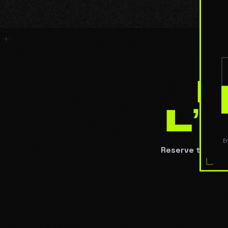
P
L’
Reserve ton pass