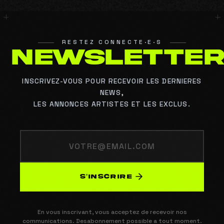
RESTEZ CONNECTE·E·S
N
E
W
S
L
E
T
T
E
INSCRIVEZ-VOUS POUR RECEVOIR LES DERNIERES
NEWS,
LES ANNONCES ARTISTES ET LES EXCLUS.
S’INSCRIRE
En vous inscrivant, vous acceptez de recevoir nos
communications. Desabonnement possible a tout moment.