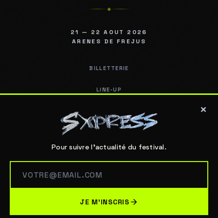
◆
21 — 22 AOUT 2026
ARENES DE FREJUS
BILLETTERIE
LINE-UP
×
INFOS PRATIQUES
FAQ
Pour suivre l'actualité du festival.
ARÈNES DE FRÉJUS
PARTENAIRES
CONTACT
COOKIES
JE M'INSCRIS
Ce site utilise des cookies pour améliorer votre expérience. Seuls