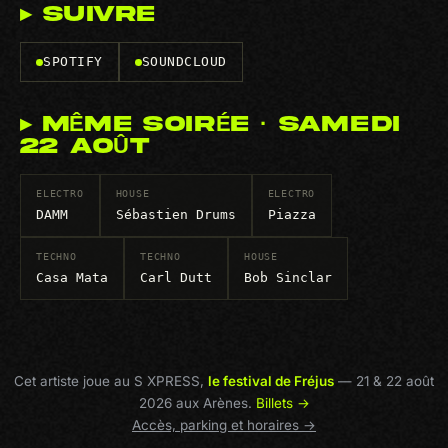
▸ SUIVRE
SPOTIFY
SOUNDCLOUD
▸ MÊME SOIRÉE · SAMEDI
22 AOÛT
ELECTRO
HOUSE
ELECTRO
DAMM
Sébastien Drums
Piazza
TECHNO
TECHNO
HOUSE
Casa Mata
Carl Dutt
Bob Sinclar
Cet artiste joue au S XPRESS,
le festival de Fréjus
— 21 & 22 août
2026 aux Arènes.
Billets →
Accès, parking et horaires →