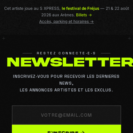
Cet artiste joue au S XPRESS,
le festival de Fréjus
— 21 & 22 août
2026 aux Arènes.
Billets →
Accès, parking et horaires →
RESTEZ CONNECTE·E·S
N
E
W
S
L
E
T
T
E
INSCRIVEZ-VOUS POUR RECEVOIR LES DERNIERES
NEWS,
LES ANNONCES ARTISTES ET LES EXCLUS.
S’INSCRIRE