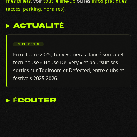
mes billets
, voir
tout le line-up
ou les
infos pratiques
(accès, parking, horaires)
.
▸ ACTUALITÉ
EN CE MOMENT
En octobre 2025, Tony Romera a lancé son label
tech house « House Delivery » et poursuit ses
sorties sur Toolroom et Defected, entre clubs et
festivals 2025-2026.
▸ ÉCOUTER