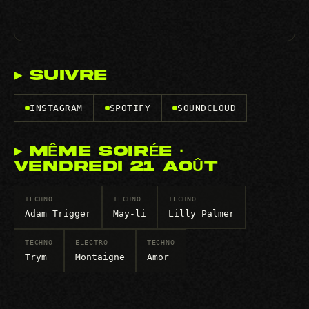
▸ SUIVRE
INSTAGRAM
SPOTIFY
SOUNDCLOUD
▸ MÊME SOIRÉE ·
VENDREDI 21 AOÛT
TECHNO
TECHNO
TECHNO
Adam Trigger
May-li
Lilly Palmer
TECHNO
ELECTRO
TECHNO
Trym
Montaigne
Amor