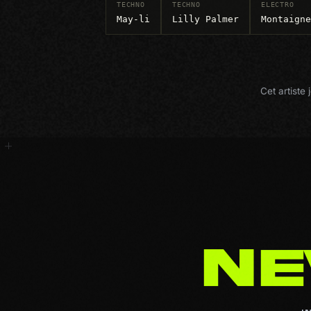
TECHNO
TECHNO
ELECTRO
May-li
Lilly Palmer
Montaigne
Cet artist
N
E