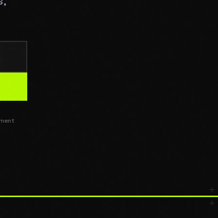
S,
ement