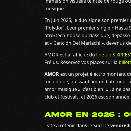
immersion visuelle teintée de rouge où
musique.
En juin 2025, le duo signe son premier
(Polydor). Leur premier single « Hasta S
afro/tech-house du classique, dépasse l
et « Canción Del Mariachi », devenus d
AMOR est à l’affiche du
line-up S XPRES
Fréjus. Réservez vos places sur la
billet
AMOR
est un projet électro montant de l
mélodique, puissant, immédiatement féd
amor musique », c’est bien lui, à ne 
club et festivals, et 2026 est son année.
AMOR EN 2026 : O
Date à retenir dans le Sud : le
vendredi