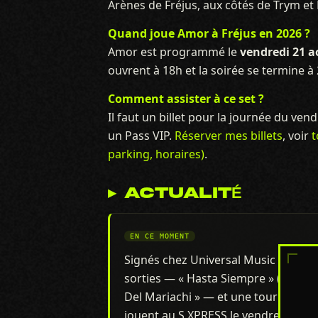
Arènes de Fréjus, aux côtés de Trym et L
Quand joue Amor à Fréjus en 2026 ?
Amor est programmé le
vendredi 21 a
ouvrent à 18h et la soirée se termine à 
Comment assister à ce set ?
Il faut un billet pour la journée du ven
un Pass VIP.
Réserver mes billets
, voir
t
parking, horaires)
.
▸ ACTUALITÉ
EN CE MOMENT
Signés chez Universal Music France 
sorties — « Hasta Siempre » (plus d
Del Mariachi » — et une tournée esti
jouent au S XPRESS le vendredi 21 a