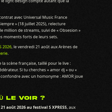
 le light design compte autant que la
 contrat avec Universal Music France
iempre » (18 juillet 2025), relecture
e million de streams, suivi de « Obsesion »
es moments forts de leurs sets.
S 2026
, le vendredi 21 août aux Arènes de
terie
.
a scène française, taillé pour le live :
érateur. Si tu cherches « amor dj » ou «
pas confondre avec un homonyme : AMOR joue
Ù LE VOIR ?
 21 août 2026 au festival S XPRESS
, aux