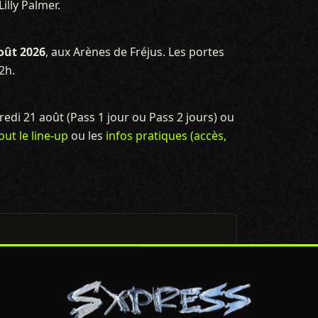
illy Palmer.
oût 2026
, aux Arènes de Fréjus. Les portes
2h.
dredi 21 août (Pass 1 jour ou Pass 2 jours) ou
out le line-up
ou les
infos pratiques (accès,
/ Polydor (juin 2025), AMOR enchaîne les
'1,3M de streams), « Obsesion », « Canción
vale (Ibiza, Madrid, Marrakech). Ils
oût 2026, aux Arènes de Fréjus.