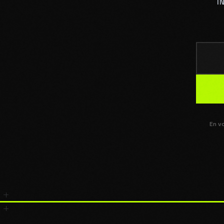
I
En v