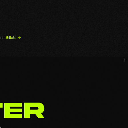
es.
Billets →
T
E
R