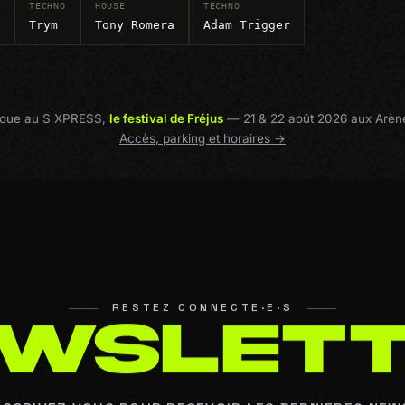
TECHNO
HOUSE
TECHNO
Trym
Tony Romera
Adam Trigger
e joue au S XPRESS,
le festival de Fréjus
— 21 & 22 août 2026 aux Arèn
Accès, parking et horaires →
RESTEZ CONNECTE·E·S
W
S
L
E
T