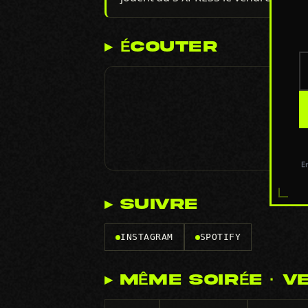
▸ ÉCOUTER
E
▸ SUIVRE
INSTAGRAM
SPOTIFY
▸ MÊME SOIRÉE · V