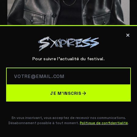
×
Pour suivre l'actualité du festival.
JUIN 2, 2026
COOKIES
JE M'INSCRIS
TRYM
Ce site utilise des cookies pour améliorer votre expérience. Seuls
Trym en DJ set au SXPRESS 2026, festival electro
les cookies strictement nécessaires sont activés par défaut.
En
des Arènes de Fréjus, le vendredi 21 août 2026.
savoir plus
LIRE →
En vous inscrivant, vous acceptez de recevoir nos communications.
TOUT ACCEPTER
REFUSER
Désabonnement possible à tout moment.
Politique de confidentialité
.