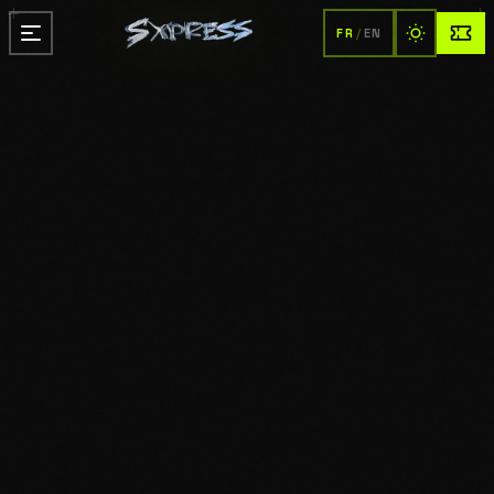
FR
/
EN