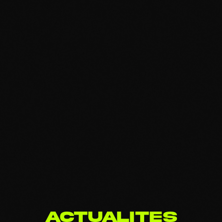
A
C
T
U
A
L
I
T
E
S