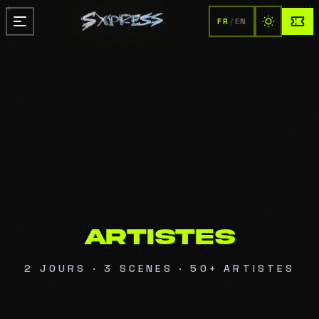
FR
/
EN
A
R
T
I
S
T
E
S
2 JOURS · 3 SCENES · 50+ ARTISTES