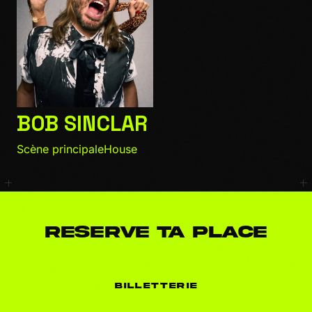
BOB SINCLAR
Scène principale
House
RESERVE TA PLACE
BILLETTERIE