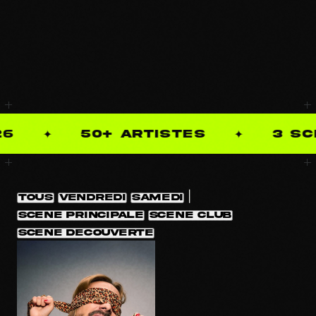
6
50+ ARTISTES
3 SC
✦
✦
|
TOUS
VENDREDI
SAMEDI
SCENE PRINCIPALE
SCENE CLUB
SCENE DECOUVERTE