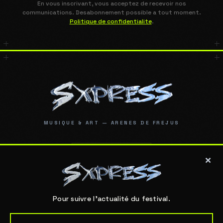
En vous inscrivant, vous acceptez de recevoir nos
communications. Desabonnement possible a tout moment.
Politique de confidentialite
.
MUSIQUE & ART — ARENES DE FREJUS
INSTAGRAM
×
FACEBOOK
Pour suivre l'actualité du festival.
TIKTOK
#SXPRESS2026