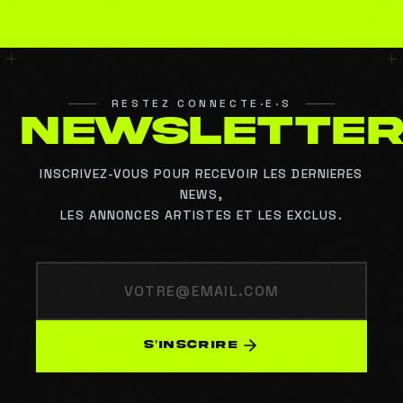
RESTEZ CONNECTE·E·S
N
E
W
S
L
E
T
T
E
INSCRIVEZ-VOUS POUR RECEVOIR LES DERNIERES
NEWS,
LES ANNONCES ARTISTES ET LES EXCLUS.
S’INSCRIRE